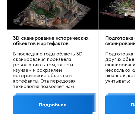
3D-сканирование исторических
Подготовка 
объектов и артефактов
сканирован
В последние годы область 3D-
Подготовка 
сканирования произвела
других объе
революцию в том, как мы
сканировани
изучаем и сохраняем
несколько к
исторические объекты и
нюансов, ко
артефакты. Эта передовая
учитывать:
технология позволяет нам
фиксировать и воссоздавать
сложные детали древних
реликвий, предоставляя
Подробнее
П
исследователям, историкам и
энтузиастам беспрецедентный
доступ к нашему культурному
наследию.