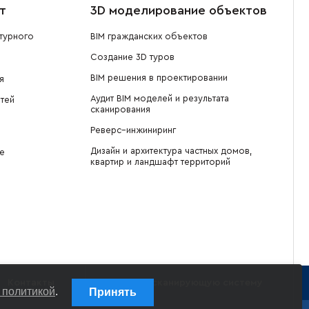
т
3D моделирование объектов
турного
BIM гражданских объектов
Создание 3D туров
BIM решения в проектировании
я
Аудит BIM моделей и результата
тей
сканирования
Реверс–инжиниринг
Дизайн и архитектура частных домов,
е
квартир и ландшафт территорий
Контакты
Купить сканирующую систему
 политикой
.
Принять