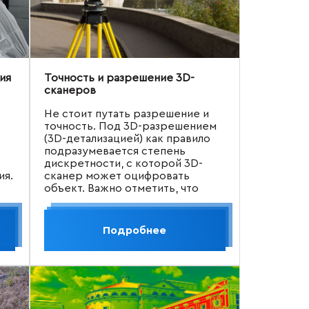
ия
Точность и разрешение 3D-
сканеров
Не стоит путать разрешение и
точность. Под 3D-разрешением
(3D-детализацией) как правило
подразумевается степень
дискретности, с которой 3D-
ия.
сканер может оцифровать
объект. Важно отметить, что
высокое разрешение не всегда
гарантирует высокую точность,
и наоборот.
Подробнее