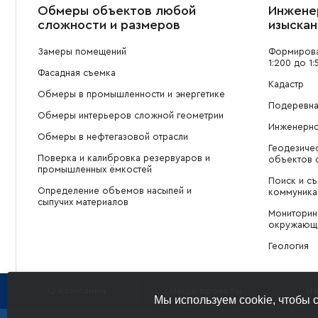
Обмеры объектов любой
Инжене
сложности и размеров
изыскан
Замеры помещений
Формирова
1:200 до 1:
Фасадная съемка
Кадастр
Обмеры в промышленности и энергетике
Подеревна
Обмеры интерьеров сложной геометрии
Инженерно
Обмеры в нефтегазовой отрасли
Геодезиче
Поверка и калибровка резервуаров и
объектов с
промышленных ёмкостей
Поиск и с
Определение объемов насыпей и
коммуника
сыпучих материалов
Мониторинг
окружающе
Геология
О компании
Наши проекты
На
Мы используем cookie, чтобы 