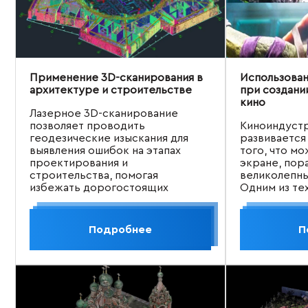
Применение 3D-сканирования в
Использован
архитектуре и строительстве
при создани
кино
Лазерное 3D-сканирование
позволяет проводить
Киноиндустр
геодезические изыскания для
развивается
выявления ошибок на этапах
того, что мо
проектирования и
экране, пор
строительства, помогая
великолепн
избежать дорогостоящих
Одним из те
переделок.
достижений,
прорывом в 
эффектов, я
Подробнее
П
сканировани