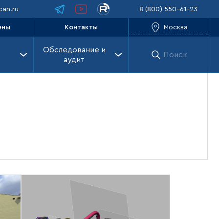
an.ru
8 (800) 550-61-23
Москва
ены
Контакты
Обследование и
Поиск
аудит