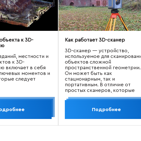
объекта к 3D-
Как работает 3D-сканер
ию
3D-сканер — устройство,
зданий, местности и
используемое для сканирован
ктов к 3D-
объектов сложной
ю включает в себя
пространственной геометрии.
лючевых моментов и
Он может быть как
торые следует
стационарным, так и
портативным. В отличие от
простых сканеров, которые
обрабатывают изображения в
плоскости, 3D-сканеры
захватывают физические
одробнее
Подробнее
трехмерные объекты, выводя
информацию полигональной
моделью или облаком точек.