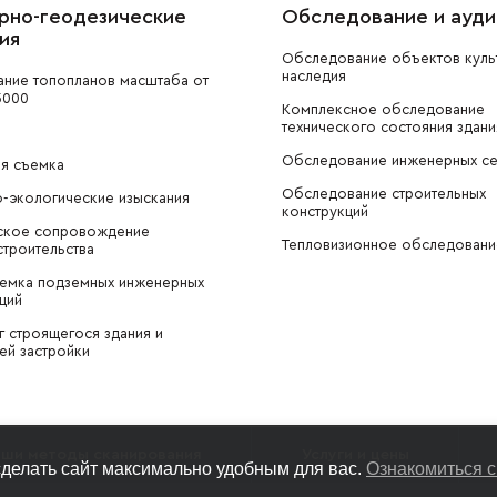
рно-геодезические
Обследование и ауди
ия
Обследование объектов куль
наследия
ние топопланов масштаба от
5000
Комплексное обследование
технического состояния здани
Обследование инженерных се
я съемка
Обследование строительных
-экологические изыскания
конструкций
ское сопровождение
Тепловизионное обследовани
троительства
ъемка подземных инженерных
ций
 строящегося здания и
й застройки
ши методы сканирования
Услуги и цены
сделать сайт максимально удобным для вас.
Ознакомиться с