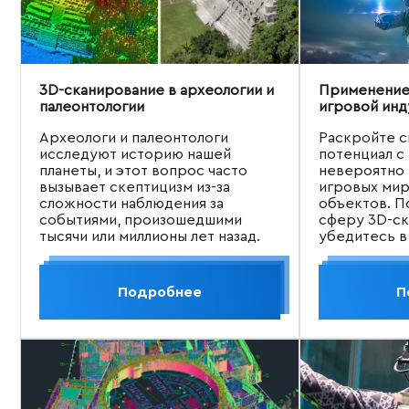
3D-сканирование в археологии и
Применение 
палеонтологии
игровой инд
Археологи и палеонтологи
Раскройте с
исследуют историю нашей
потенциал 
планеты, и этот вопрос часто
невероятно 
вызывает скептицизм из-за
игровых мир
сложности наблюдения за
объектов. П
событиями, произошедшими
сферу 3D-ск
тысячи или миллионы лет назад.
убедитесь в
беспрецеде
преимущест
способству
Подробнее
П
изменению 
разработки 