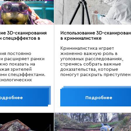
ие 3D-сканирования
Использование 3D-сканирован
и спецэффектов в
в криминалистике
Криминалистика играет
ия постоянно
жизненно важную роль в
 и расширяет рамки
уголовных расследованиях,
жно показать на
стремясь собрать важные
ажая зрителей
доказательства, которые
ыми спецэффектами.
помогут раскрыть преступлен
хнологических
 которое стало
создании таких
вляется трехмерное
одробнее
Подробнее
е.