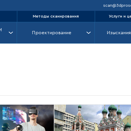
scan@3dprosc
Методы сканирования
Услуги и ц
M
Проектирование
Изыскания