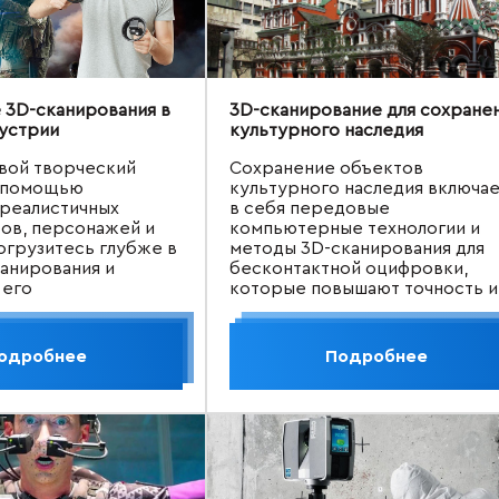
3D-сканирования в
3D-сканирование для сохране
устрии
культурного наследия
вой творческий
Сохранение объектов
с помощью
культурного наследия включа
реалистичных
в себя передовые
ов, персонажей и
компьютерные технологии и
огрузитесь глубже в
методы 3D-сканирования для
анирования и
бесконтактной оцифровки,
 его
которые повышают точность и
нтных
эффективность регистрации и
вах, которые
текущего состояния. Этот
ют революционному
современный подход
одробнее
Подробнее
вашего процесса
превосходит традиционное
игр.
архивирование и фотографию,
предлагая ценные данные для
потенциальных реставрацион
работ.