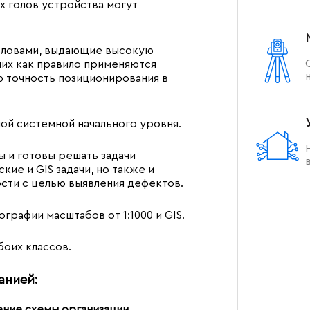
х голов устройства могут
головами, выдающие высокую
них как правило применяются
 точность позиционирования в
ой системной начального уровня.
 и готовы решать задачи
кие и GIS задачи, но также и
сти с целью выявления дефектов.
графии масштабов от 1:1000 и GIS.
оих классов.
анией:
ение схемы организации