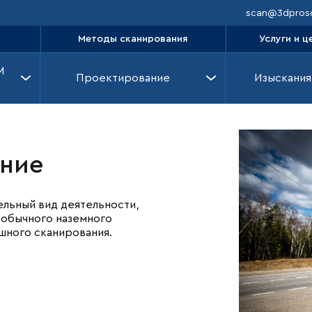
scan@3dprosc
Методы сканирования
Услуги и ц
M
Проектирование
Изыскания
ние
льный вид деятельности,
т обычного наземного
шного сканирования.